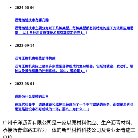
2024-06-06
沥青摊铺技术有哪几种
沥青摊铺技术主要分为以下几种类型，每种类型都有其特定的施工方法和应用场
景： 以上各种沥青摊铺技术都有其特定的应 […]
2023-09-14
沥青压路机由哪些部件构成
沥青压路机实际上是由许多重型部件组成的复杂机器，包括驾驶室、发动机、钢
轮以及操作机器的控制系统。 其中，钢轮是 […]
2023-08-01
道路为什么要摊铺沥青
在现代社会中，道路建设和维护已经成为了一个不可或缺的任务。而摊铺沥青也
是道路建设中不可或缺的一环。那么，为什么 […]
广州千洋沥青有限公司是一家以原材料供应、生产沥青材料、
承接沥青道路工程为一体的新型材料科技公司及专业沥青施工
单位。